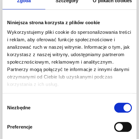
opiekunkom i opiekunom za ich
Zgoda
Szczegóły
O plikach cookies
codzienną pracę.
Niniejsza strona korzysta z plików cookie
Wykorzystujemy pliki cookie do spersonalizowania treści
i reklam, aby oferować funkcje społecznościowe i
analizować ruch w naszej witrynie. Informacje o tym, jak
korzystasz z naszej witryny, udostępniamy partnerom
społecznościowym, reklamowym i analitycznym.
Partnerzy mogą połączyć te informacje z innymi danymi
otrzymanymi od Ciebie lub uzyskanymi podczas
korzystania z ich usług.
Wybór
Niezbędne
zgody
Preferencje