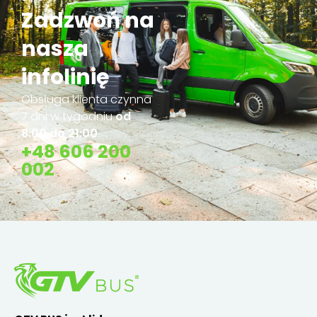
Zadzwoń na
nasza
infolinię
Obsługa klienta czynna
7 dni w tygodniu
od
8:00 do 21:00
+48 606 200
002