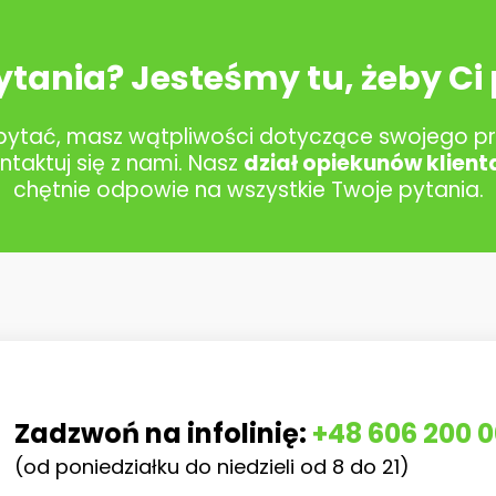
ytania? Jesteśmy tu, żeby Ci
apytać, masz wątpliwości dotyczące swojego pr
ntaktuj się z nami. Nasz
dział opiekunów klient
chętnie odpowie na wszystkie Twoje pytania.
Zadzwoń na infolinię:
+48 606 200 
(od poniedziałku do niedzieli od 8 do 21)