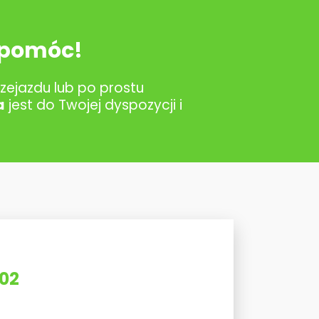
 pomóc!
zejazdu lub po prostu
a
jest do Twojej dyspozycji i
002