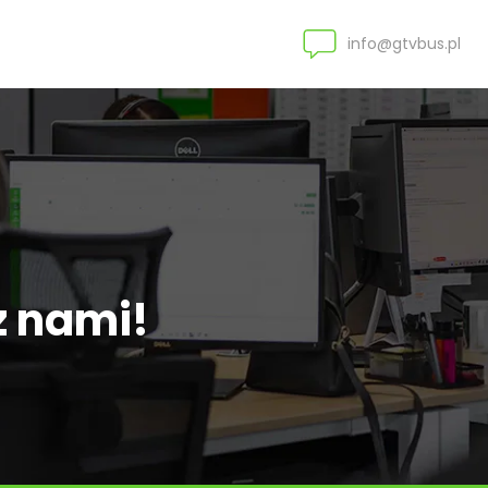
info@gtvbus.pl
z nami!