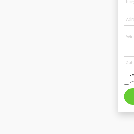
Za
Za