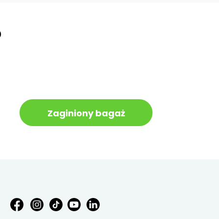
?
Zaginiony bagaż