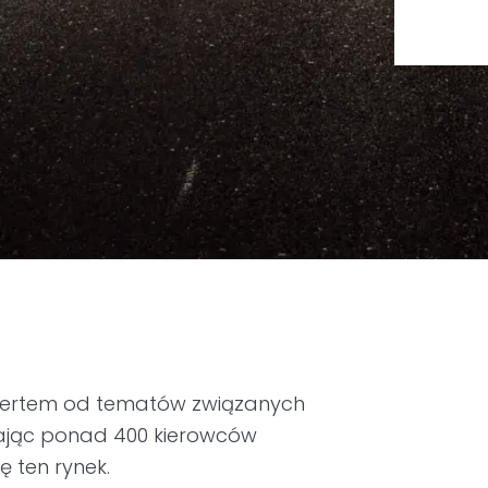
spertem od tematów związanych
iając ponad 400 kierowców
 ten rynek.