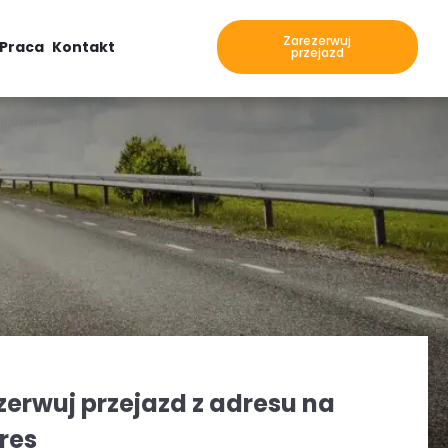
Zarezerwuj
Praca
Kontakt
przejazd
zerwuj przejazd z adresu na
res