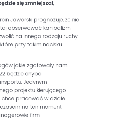
ędzie się zmniejszał,
rcin Jaworski prognozuje, że nie
tutaj obserwować kanibalizm
zwolić na innego rodzaju ruchy
które przy takim nacisku
ogów jakie zgotowały nam
022 będzie chyba
ransportu. Jedynym
nego projektu kierującego
y chce pracować w dziale
 tymczasem na ten moment
anagerowie firm.