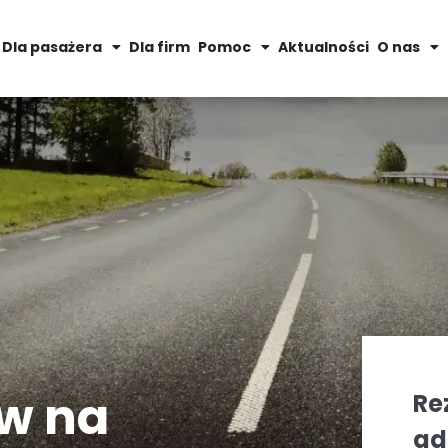
Dla pasażera
Dla firm
Pomoc
Aktualności
O nas
ów na
Re
ad