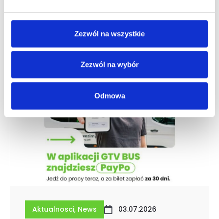
Zezwól na wszystkie
Zezwól na wybór
Odmowa
Aktualnosci
,
News
03.07.2026