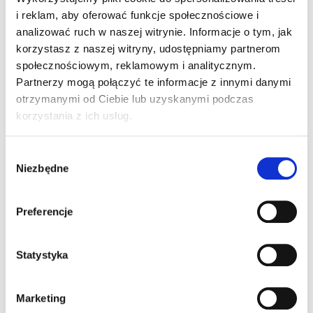
i reklam, aby oferować funkcje społecznościowe i
analizować ruch w naszej witrynie. Informacje o tym, jak
korzystasz z naszej witryny, udostępniamy partnerom
społecznościowym, reklamowym i analitycznym.
Partnerzy mogą połączyć te informacje z innymi danymi
otrzymanymi od Ciebie lub uzyskanymi podczas
korzystania z ich usług.
Wybór
Aktualnosci
,
News
07.07.2026
Niezbędne
zgody
GTV BUS po raz kolejny na
Preferencje
Atlantis Biegu Opolskim.
Statystyka
Po raz kolejny pierwsza sobota lipca
upłynęła nam pod znakiem Atlantis
Marketing
Biegu Opolskiego.