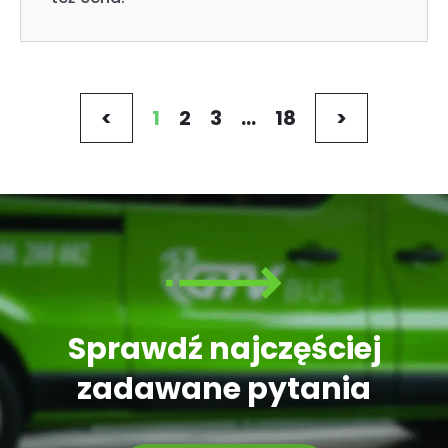
<
1
2
3
…
18
>
Sprawdź najczęściej
zadawane pytania