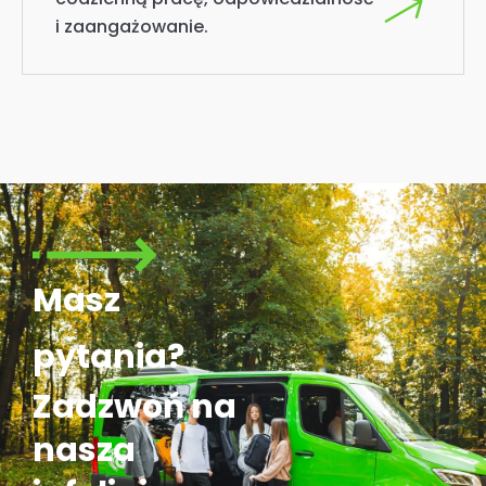
i zaangażowanie.
Masz
pytania?
Zadzwoń na
nasza