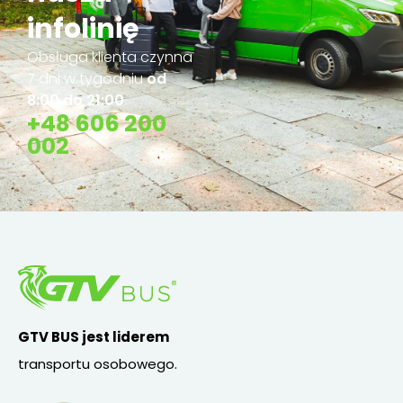
infolinię
Obsługa klienta czynna
7 dni w tygodniu
od
8:00 do 21:00
+48 606 200
002
GTV BUS jest liderem
transportu osobowego.