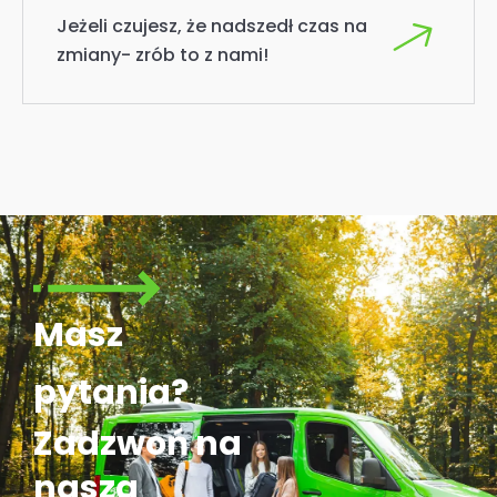
Jeżeli czujesz, że nadszedł czas na
zmiany- zrób to z nami!
Masz
pytania?
Zadzwoń na
nasza