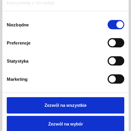
korzystania z ich usług.
Wybór
Niezbędne
zgody
Preferencje
GTV BUS
30.11.2022
Statystyka
Pamiętacie Wiolę?
Marketing
Zobaczcie co ma do powiedzenia
na temat pracy jako kierowca
Zezwól na wszystkie
Zezwól na wybór