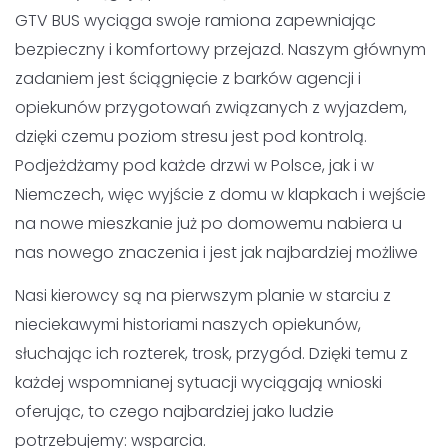
Niemczech, więc wyjście z domu w klapkach i wejście na
nowe mieszkanie już po domowemu nabiera u nas
nowego znaczenia i jest jak najbardziej możliwe
Nasi kierowcy są na pierwszym planie w starciu z
nieciekawymi historiami naszych opiekunów, słuchając ich
rozterek, trosk, przygód. Dzięki temu z każdej wspomnianej
sytuacji wyciągają wnioski oferując, to czego najbardziej
jako ludzie potrzebujemy: wsparcia.
Często zdarzają się sytuacje, w których będąc na adresie
podopiecznego, dzwonimy, pukamy, jednak bez żadnego
rezultatu – drzwi pozostają zamknięte. Widzimy wtedy w
oczach opiekunów strach i słyszymy zwątpienie: „firma
mnie chyba oszukała”, „zawieźli mnie gdzieś i zostawią na
ulicy” oraz „nie znam języka, nie dam sobie rady sama”.