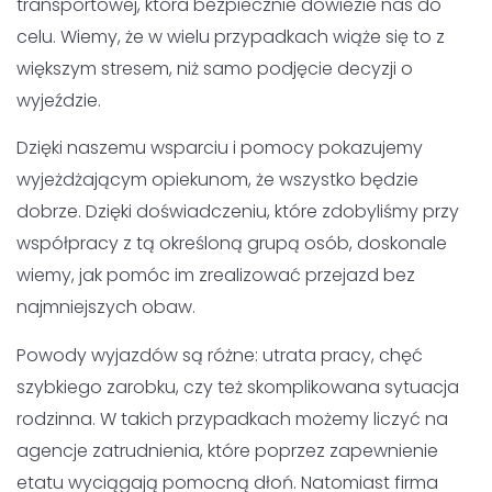
Dzięki naszemu wsparciu i pomocy pokazujemy
wyjeżdżającym opiekunom, że wszystko będzie dobrze.
Dzięki doświadczeniu, które zdobyliśmy przy współpracy z
tą określoną grupą osób, doskonale wiemy, jak pomóc im
zrealizować przejazd bez najmniejszych obaw.
Powody wyjazdów są różne: utrata pracy, chęć szybkiego
zarobku, czy też skomplikowana sytuacja rodzinna. W
takich przypadkach możemy liczyć na agencje
zatrudnienia, które poprzez zapewnienie etatu wyciągają
pomocną dłoń. Natomiast firma GTV BUS wyciąga swoje
ramiona zapewniając bezpieczny i komfortowy przejazd.
Naszym głównym zadaniem jest ściągnięcie z barków
agencji i opiekunów przygotowań związanych z wyjazdem,
dzięki czemu poziom stresu jest pod kontrolą.
Podjeżdżamy pod każde drzwi w Polsce, jak i w