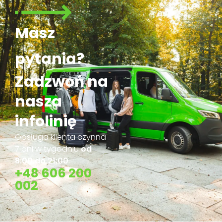
21:00
+48 606 200
002
GTV BUS jest liderem
transportu osobowego.