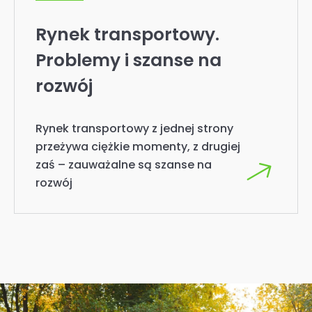
Masz
pytania?
Zadzwoń na
nasza
infolinię
Obsługa klienta czynna 7
dni w tygodniu
od 8:00 do