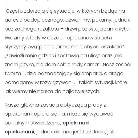
Nasz zespół tworzą ludzie odznaczający się empatią,
dlatego pomagamy w rozwiązywaniu i takich sytuacji, które
jak wiemy nie należą do najłatwiejszych.
Nasza główna zasada dotycząca pracy z opiekunami
opiera się na, może się wydawać banalnym
stwierdzeniu,
opieki nad opiekunami,
jednak dla nas jest
to zdanie, jak najbardziej szczere i prawdziwe. Nasi
kierowcy czekają na otwarcie drzwi po drugiej stronie i
powitanie opiekuna przez rodzinę. Nie zostawiamy ich
samych pod drzwiami bez względu na sytuację, jaką
zastajemy po przyjeździe. Staramy się działać od razu, bo
wiemy, jak ważne jest okazanie wsparcia w trudnych
sytuacjach.
Jesteśmy dla ludzi, bo to oni dają nam siłę do działania.
Mamy wielki szacunek do opiekunów, którzy decydują się