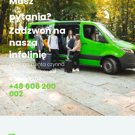
Masz
pytania?
Zadzwoń na
nasza
infolinię
Obsługa klienta czynna
7 dni w tygodniu
od
8:00 do 21:00
+48 606 200
002