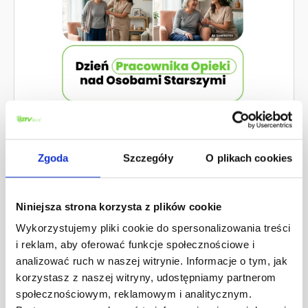
Aktualnosci
,
News
07.08.2026
Zgoda
Szczegóły
O plikach cookies
Dzień Pracownika Opieki
Niniejsza strona korzysta z plików cookie
nad Osobami Starszymi
Wykorzystujemy pliki cookie do spersonalizowania treści
i reklam, aby oferować funkcje społecznościowe i
Z okazji Dnia Pracownika Opieki nad
analizować ruch w naszej witrynie. Informacje o tym, jak
Osobami Starszymi chcemy
korzystasz z naszej witryny, udostępniamy partnerom
podziękować wszystkim
społecznościowym, reklamowym i analitycznym.