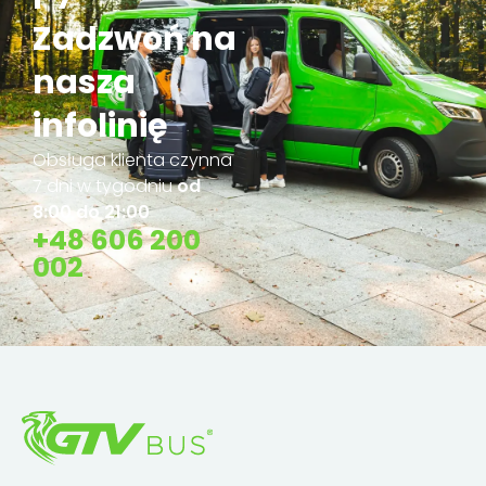
Zadzwoń na
nasza
infolinię
Obsługa klienta czynna
7 dni w tygodniu
od
8:00 do 21:00
+48 606 200
002