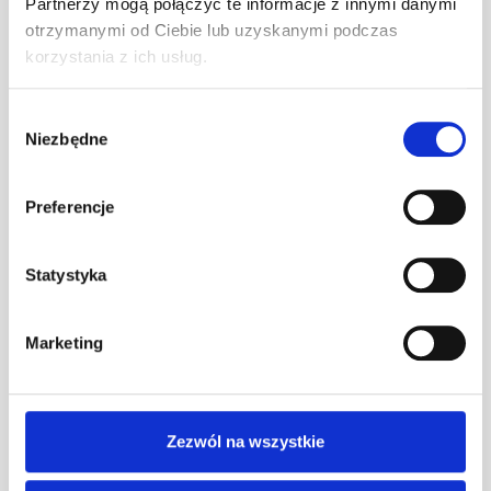
Partnerzy mogą połączyć te informacje z innymi danymi
opiekunkom i opiekunom za ich
otrzymanymi od Ciebie lub uzyskanymi podczas
codzienną pracę.
korzystania z ich usług.
Wybór
Niezbędne
zgody
Preferencje
Statystyka
Marketing
Zezwól na wszystkie