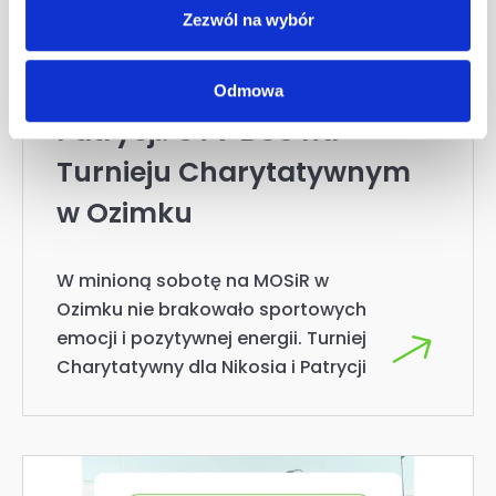
Aktualnosci
,
News
30.07.2026
Zezwól na wybór
Razem dla Nikosia i
Odmowa
Patrycji. GTV BUS na
Turnieju Charytatywnym
w Ozimku
W minioną sobotę na MOSiR w
Ozimku nie brakowało sportowych
emocji i pozytywnej energii. Turniej
Charytatywny dla Nikosia i Patrycji