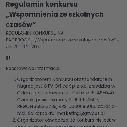
Regulamin konkursu
„Wspomnienia ze szkolnych
czasów”
REGULAMIN KONKURSU NA
FACEBOOKU
„
Wspomnienia ze szkolnych czasów
”
z
dn. 26.06.2026 r
§1
Podstawowe informacje
Organizatorem Konkursu oraz fundatorem
Nagród jest GTV Office Sp. z o.o. z siedzibą w
Ozimku pod adresem ul. Hutnicza 5, 46-040
Ozimek, posiadającą NIP: 9910514597,
REGON:368313739, KRS: 0000696080 adres e-
mail do kontaktu:
marketing@gtvbus.pl
Organizator oświadcza, że Konkurs nie jest w
żaden sposób sponsorowany, popierany,