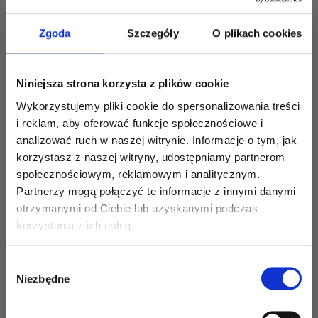
Prawa i obowiązki organizatora
Zgoda
Szczegóły
O plikach cookies
Organizator zastrzega sobie prawo do
wykluczenia z udziału w Konkursie bądź
pozbawienia prawa do Nagrody Uczestników,
Niniejsza strona korzysta z plików cookie
których działania są sprzeczne z prawem,
Wykorzystujemy pliki cookie do spersonalizowania treści
dobrymi obyczajami lub niniejszym
i reklam, aby oferować funkcje społecznościowe i
Regulaminem, w szczególności Uczestników,
analizować ruch w naszej witrynie. Informacje o tym, jak
którzy:
korzystasz z naszej witryny, udostępniamy partnerom
a) nie działają osobiście, ale przez osoby
społecznościowym, reklamowym i analitycznym.
trzecie,
Partnerzy mogą połączyć te informacje z innymi danymi
b) wykorzystują różne profile społecznościowe
Pierwszy krok
otrzymanymi od Ciebie lub uzyskanymi podczas
na Facebook’u do występowania w
do wygodnych przejazdów!
korzystania z ich usług.
imieniu/zgłaszania rzekomo różnych
Uczestników,
Dołącz do newslettera:
c) jeżeli w stosunku do ich Pracy konkursowej
Wybór
łap bilety w najlepszych cenach, nowości,
Niezbędne
zostały zgłoszone roszczenia osób trzecich, w
zgody
okazje i powiadomienia tylko dla subskrybentów.
szczególności co do naruszenia praw
autorskich.