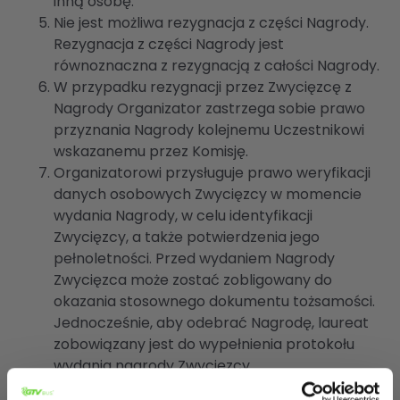
inną osobę.
Nie jest możliwa rezygnacja z części Nagrody.
Rezygnacja z części Nagrody jest
równoznaczna z rezygnacją z całości Nagrody.
W przypadku rezygnacji przez Zwycięzcę z
Nagrody Organizator zastrzega sobie prawo
przyznania Nagrody kolejnemu Uczestnikowi
wskazanemu przez Komisję.
Organizatorowi przysługuje prawo weryfikacji
danych osobowych Zwycięzcy w momencie
wydania Nagrody, w celu identyfikacji
Zwycięzcy, a także potwierdzenia jego
pełnoletności. Przed wydaniem Nagrody
Zwycięzca może zostać zobligowany do
okazania stosownego dokumentu tożsamości.
Jednocześnie, aby odebrać Nagrodę, laureat
zobowiązany jest do wypełnienia protokołu
wydania nagrody Zwycięzcy.
§9